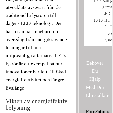
Kan j
utvecklats avsevärt från de
glimt
LED-l
traditionella lysrören till
Hur s
dagens LED-teknologi. Den
få ti
här resan har inneburit en
inves
övergång från energikrävande
lysrö
lösningar till mer
miljövänliga alternativ. LED-
Behöver
lysrör är ett exempel på hur
Du
innovationer har lett till ökad
Hjälp
energieffektivitet och längre
Med Din
livslängd.
Elinstallatio
Vikten av energieffektiv
belysning
Förnamn
Efterna