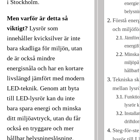
i Stockholm.
energie
belysni
Men varför är detta så
Förstå ener
viktigt?
Lysrör som
och miljöfö
innehåller kvicksilver är inte
Jämföre
energif
bara skadliga för miljön, utan
Minska
de är också mindre
miljöpå
energisnåla och har en kortare
hållbarh
livslängd jämfört med modern
Tekniska sk
LED-teknik. Genom att byta
mellan lysr
Funktio
till LED-lysrör kan du inte
lysrör 
bara spara energi och minska
Installa
ditt miljöavtryck, utan du får
driftdo
också en tryggare och mer
Steg-för-ste
hållbar belysningslösning.
lysrör till 