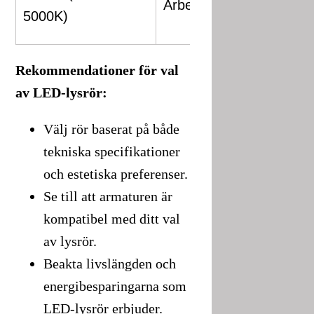
Arbetsplatser, kök
k
5000K)
o
Rekommendationer för val
av LED-lysrör:
Välj rör baserat på både
tekniska specifikationer
och estetiska preferenser.
Se till att armaturen är
kompatibel med ditt val
av lysrör.
Beakta livslängden och
energibesparingarna som
LED-lysrör erbjuder.