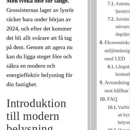
Men tveka inte för länge.
Automat
Grossisternas lager av lysrör
ljussty
räcker bara under början av
Använd
närvaro
2024, och efter det kommer
dagslju
det bli allt svårare att få tag
Ekonomiska
på dem. Genom att agera nu
miljömässig
kan du ligga steget före och
med LED
säkra en modern och
Långsik
kostnad
energieffektiv belysning för
Avrundning:
din fastighet.
mot hållbar
FAQ
Introduktion
Varför 
till modern
att byt
belysn
belysning