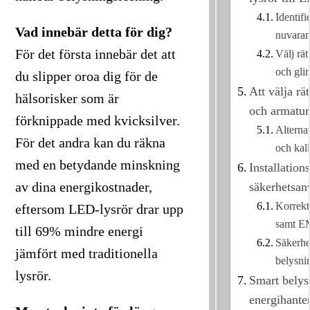
Identifie
Vad innebär detta för dig?
nuvaran
För det första innebär det att
Välj rä
och gli
du slipper oroa dig för de
Att välja rä
hälsorisker som är
och armatur
förknippade med kvicksilver.
Alternat
För det andra kan du räkna
och kall
med en betydande minskning
Installation
av dina energikostnader,
säkerhetsan
Korrekt
eftersom LED-lysrör drar upp
samt E
till 69% mindre energi
Säkerhe
jämfört med traditionella
belysni
lysrör.
Smart belys
energihante