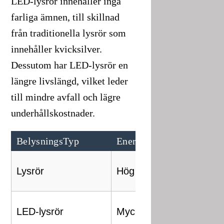
LED-lysrör innehåller inga
farliga ämnen, till skillnad
från traditionella lysrör som
innehåller kvicksilver.
Dessutom har LED-lysrör en
längre livslängd, vilket leder
till mindre avfall och lägre
underhållskostnader.
BelysningsTyp
Energiförbrukning
L
8
Lysrör
Hög
t
5
LED-lysrör
Mycket låg
m