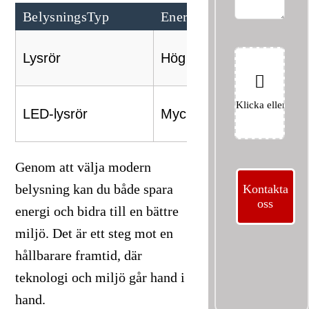
BelysningsTyp
Energiförbrukning
L
8
Lysrör
Hög
t
5
LED-lysrör
Mycket låg
m
Genom att välja modern
belysning kan du både spara
Kontakta
oss
energi och bidra till en bättre
miljö. Det är ett steg mot en
hållbarare framtid, där
teknologi och miljö går hand i
hand.