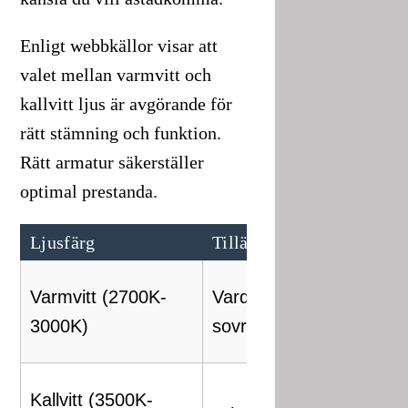
Enligt webbkällor visar att
valet mellan varmvitt och
kallvitt ljus är avgörande för
rätt stämning och funktion.
Rätt armatur säkerställer
optimal prestanda.
Ljusfärg
Tillämpning
F
S
Varmvitt (2700K-
Vardagsrum,
o
3000K)
sovrum
a
Ö
Kallvitt (3500K-