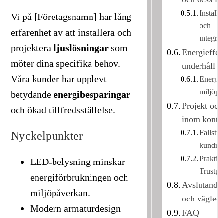
Instal
Vi på [Företagsnamn] har lång
och
erfarenhet av att installera och
integr
projektera
ljuslösningar
som
Energieffe
möter dina specifika behov.
underhåll
Våra kunder har upplevt
Energ
miljö
betydande
energibesparingar
Projekt oc
och ökad tillfredsställelse.
inom kont
Fallst
Nyckelpunkter
kundr
Prakt
LED-belysning minskar
Trustp
energiförbrukningen och
Avslutand
miljöpåverkan.
och vägle
Modern armaturdesign
FAQ