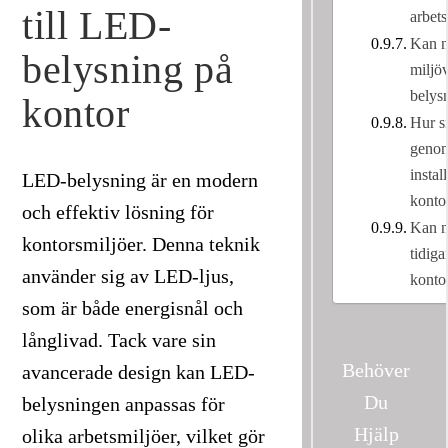
till LED-
arbet
Kan n
belysning på
miljö
belys
kontor
Hur s
genom
instal
LED-belysning är en modern
konto
och effektiv lösning för
Kan n
kontorsmiljöer. Denna teknik
tidiga
använder sig av LED-ljus,
konto
som är både energisnål och
långlivad. Tack vare sin
Behöver
avancerade design kan LED-
Du
belysningen anpassas för
Hjälp
olika arbetsmiljöer, vilket gör