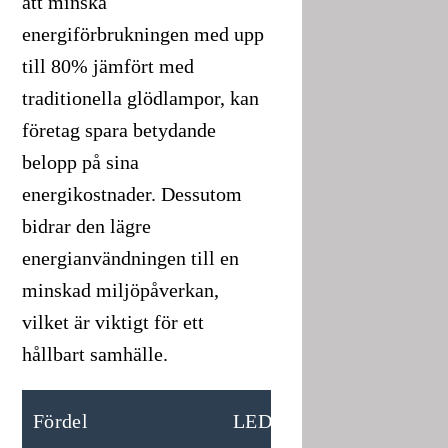
att minska
energiförbrukningen med upp
till 80% jämfört med
traditionella glödlampor, kan
företag spara betydande
belopp på sina
energikostnader. Dessutom
bidrar den lägre
energianvändningen till en
minskad miljöpåverkan,
vilket är viktigt för ett
hållbart samhälle.
T
Fördel
LED-belysning
b