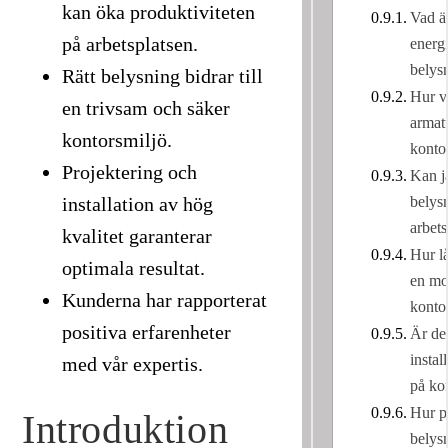
kan öka produktiviteten
Vad ä
på arbetsplatsen.
energi
belys
Rätt belysning bidrar till
Hur vä
en trivsam och säker
armatu
kontorsmiljö.
konto
Projektering och
Kan j
belysn
installation av hög
arbet
kvalitet garanterar
Hur l
optimala resultat.
en mo
Kunderna har rapporterat
konto
positiva erfarenheter
Är det
instal
med vår expertis.
på ko
Hur p
Introduktion
belys