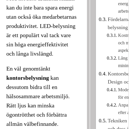
energi
kan du inte bara spara energi
arbet
utan också öka medarbetarnas
Fördelar
produktivitet. LED-belysning
belysning
är ett populärt val tack vare
Kostn
och m
sin höga energieffektivitet
aspek
och långa livslängd.
Lång 
minim
En väl genomtänkt
Kontorsbe
kontorsbelysning
kan
Design oc
dessutom bidra till en
Moder
hälsosammare arbetsmiljö.
för e
Rätt ljus kan minska
Anpas
efter 
ögontrötthet och förbättra
Tekniken
allmän välbefinnande.
och dess i