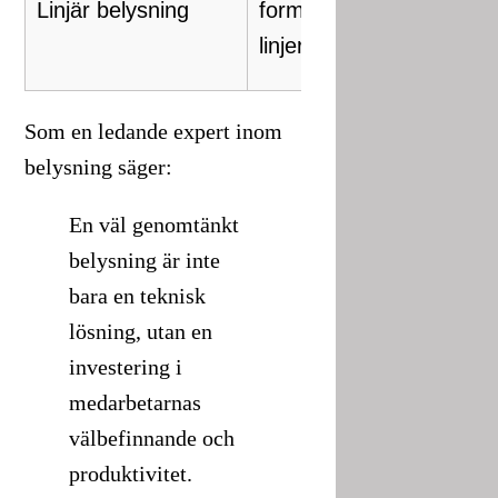
Linjär belysning
form av rör eller
ö
linjer
e
Som en ledande expert inom
belysning säger:
En väl genomtänkt
belysning är inte
bara en teknisk
lösning, utan en
investering i
medarbetarnas
välbefinnande och
produktivitet.