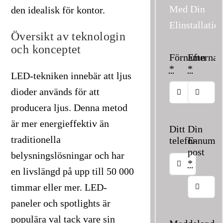
Med Din
den idealisk för kontor.
Elinstallatio
Översikt av teknologin
och konceptet
Förnamn
Efterna
*
*
LED-tekniken innebär att ljus
dioder används för att
producera ljus. Denna metod
är mer energieffektiv än
Ditt
Din
traditionella
telefonnumm
E-
post
belysningslösningar och har
*
en livslängd på upp till 50 000
timmar eller mer. LED-
paneler och spotlights är
populära val tack vare sin