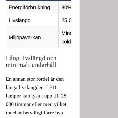
Energiförbrukning
80% lägre
1
Livslängd
25 000 timmar
1
Minskad
H
Miljöpåverkan
koldioxidutsläpp
k
Lång livslängd och
minimalt underhåll
En annan stor fördel är den
långa livslängden. LED-
lampor kan lysa i upp till 25
000 timmar eller mer, vilket
innebär betydligt färre byte