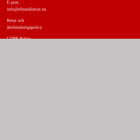
E-post:
info@elinstallation.nu
Retur och
återbetalningspolicy
GDPR Policy
Allmäna
villkor
Prislista
Löpande
debitering med
allmänna
villkor 2024