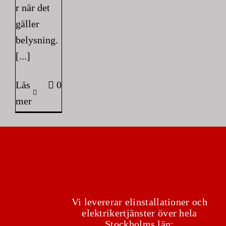
r när det
gäller
belysning.
[...]
Läs
0
mer
Vi levererar elinstallationer och
elektrikertjänster över hela
Stockholms län: