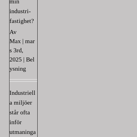
min
industri-
fastighet?
Av
Max
|
mar
s 3rd,
2025
|
Bel
ysning
Industriell
a miljöer
står ofta
inför
utmaninga