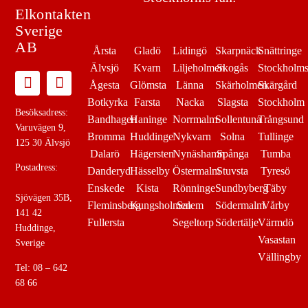
Elkontakten
Sverige
AB
Årsta
Gladö
Lidingö
Skarpnäck
Snättringe
Älvsjö
Kvarn
Liljeholmen
Skogås
Stockholm
Ågesta
Glömsta
Länna
Skärholmen
Skärgård
Botkyrka
Farsta
Nacka
Slagsta
Stockholm
Besöksadress:
Bandhagen
Haninge
Norrmalm
Sollentuna
Trångsund
Varuvägen 9,
Bromma
Huddinge
Nykvarn
Solna
Tullinge
125 30 Älvsjö
Dalarö
Hägersten
Nynäshamn
Spånga
Tumba
Postadress:
Danderyd
Hässelby
Östermalm
Stuvsta
Tyresö
Enskede
Kista
Rönninge
Sundbyberg
Täby
Sjövägen 35B,
Fleminsberg
Kungsholmen
Salem
Södermalm
Vårby
141 42
Fullersta
Segeltorp
Södertälje
Värmdö
Huddinge,
Vasastan
Sverige
Vällingby
Tel: 08 – 642
68 66