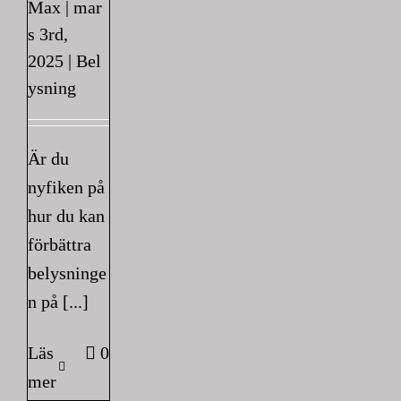
Max
|
mar
s 3rd,
2025
|
Bel
ysning
Är du
nyfiken på
hur du kan
förbättra
belysninge
n på [...]
Läs
0
mer