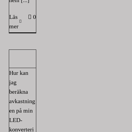
hem [...]
Läs
0
mer
Hur kan
jag
beräkna
avkastning
en på min
LED-
konverteri