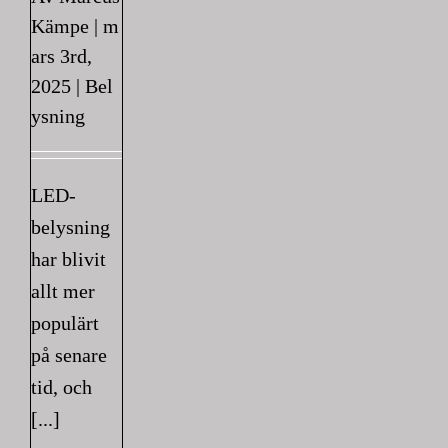
Kämpe
|
m
ars 3rd,
2025
|
Bel
ysning
LED-
belysning
har blivit
allt mer
populärt
på senare
tid, och
[...]