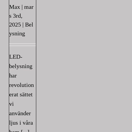
Max
|
mar
s 3rd,
2025
|
Bel
ysning
LED-
belysning
har
revolution
erat sättet
vi
använder
ljus i våra