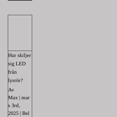
Hur skiljer
sig LED
från
lysrör?
Av
Max
|
mar
s 3rd,
2025
|
Bel