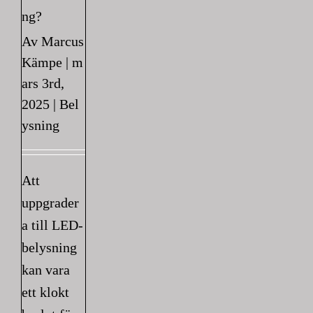
ng?
Av
Marcus
Kämpe
|
m
ars 3rd,
2025
|
Bel
ysning
Att
uppgrader
a till LED-
belysning
kan vara
ett klokt