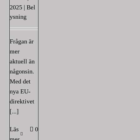
2025
|
Bel
ysning
Frågan är
mer
aktuell än
någonsin.
Med det
nya EU-
direktivet
[...]
Läs
0
mer