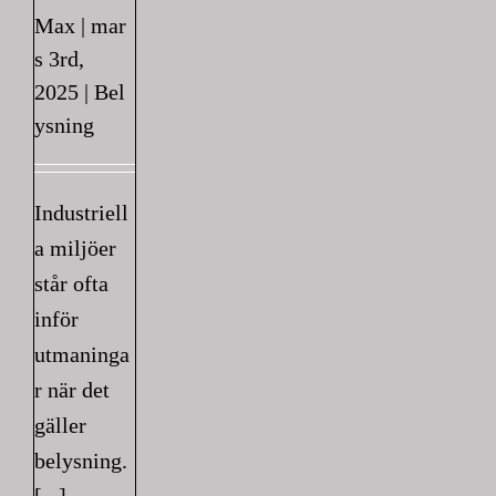
Max
|
mar
s 3rd,
2025
|
Bel
ysning
Industriell
a miljöer
står ofta
inför
utmaninga
r när det
gäller
belysning.