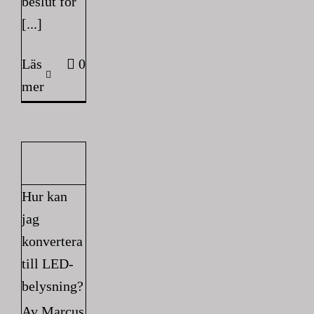
beslut för
[...]
Läs
0
mer
Hur kan
jag
konvertera
till LED-
belysning?
Av
Marcus