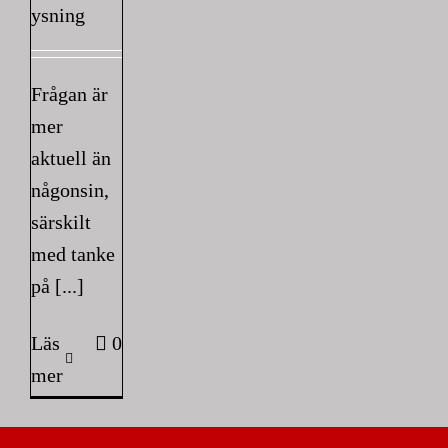
ysning
Frågan är
mer
aktuell än
någonsin,
särskilt
med tanke
på [...]
Läs
0
mer