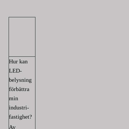
Hur kan
LED-
belysning
förbättra
min
industri-
fastighet?
Av