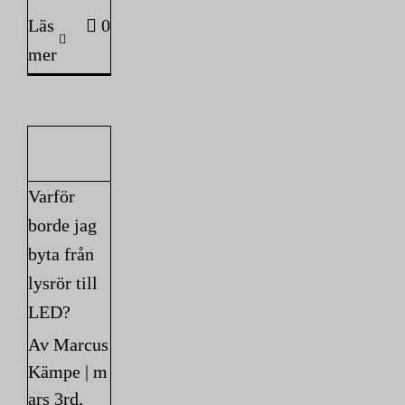
Läs
0
mer
Varför
borde jag
byta från
lysrör till
LED?
Av
Marcus
Kämpe
|
m
ars 3rd,