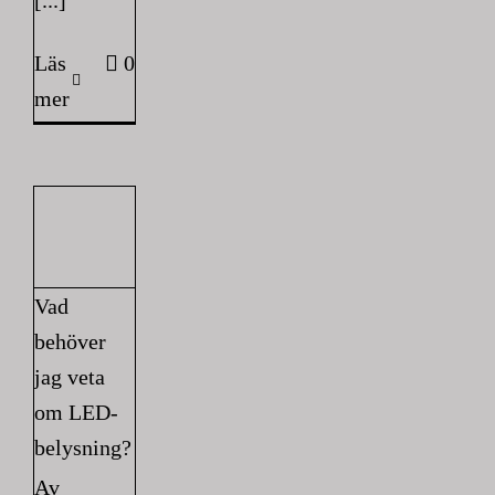
[...]
Läs
0
mer
Vad
behöver
jag veta
om LED-
belysning?
Av