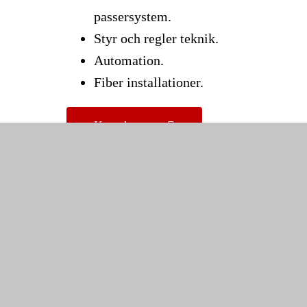
passersystem.
Styr och regler teknik.
Automation.
Fiber installationer.
Kontakta oss
Partnerskap
för Framgång
Att välja Elkontakten innebär