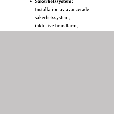
Säkerhetssystem:
Installation av avancerade
säkerhetssystem,
inklusive brandlarm,
inbrottslarm och
övervakningssystem.
Energioptimering:
Genom att använda den
senaste teknologin hjälper
vi våra kunder att minska
energiförbrukningen och
sänka driftskostnaderna.
Varför välja oss som er
elentreprenadpartner?